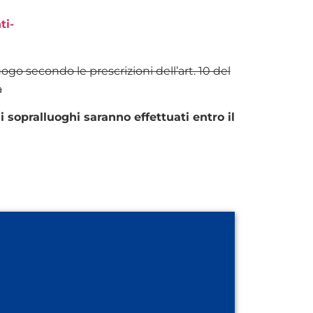
ti-
go secondo le prescrizioni dell’art. 10 del
a
i sopralluoghi saranno effettuati entro il