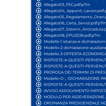
Allegato03_PSC.pdf.p7m
Allegato04_Appunti_Lavoro.pdf
Allegato05_Regolamento_Oneri
Allegato06_Carta_Servizi.pdf.p7
Allegato07_Sistemi_Anticaduta.
Allegato08_EPU2026.pdf.p7m
Modello-1-istanza-e-dichiarazioni
Modello-2-dichiarazione-ausiliari
Modello-3-OFFERTA-ECONOMICA
RISPOSTE-A-QUESITI-PERVENUTI
RISPOSTE-A-QUESITI-PERVENUTI
PROROGA DEI TERMINI DI PRE
Modello-D-_-DICHIARAZIONE-
RISPOSTE-A-QUESITI-PERVENUTI-
AVVISO ASSOLVIMENTO IMPOSTA
MODULO PER ASSEVERAZIONE 
ORDINANZA PRESIDENZIALE N