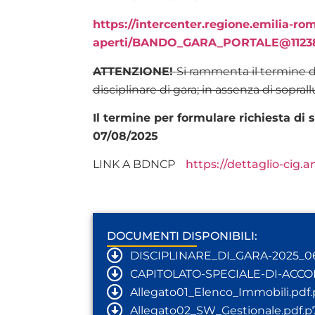
https://intercenter.regione.emilia-rom
aperti/BANDO_GARA_PORTALE@1123
ATTENZIONE!
Si rammenta il termine de
disciplinare di gara; in assenza di sopra
Il termine per formulare richiesta di 
07/08/2025
LINK A BDNCP
https://dettaglio-cig.
DOCUMENTI DISPONIBILI:
DISCIPLINARE_DI_GARA-2025_0
CAPITOLATO-SPECIALE-DI-ACC
Allegato01_Elenco_Immobili.pdf
Allegato02_SW_Gestionale.pdf.