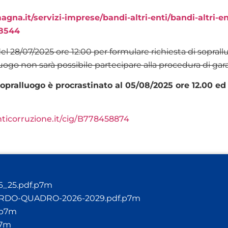
agna.it/servizi-imprese/bandi-altri-enti/bandi-altri-en
8544
l 28/07/2025 ore 12:00 per formulare richiesta di sopralluo
lluogo non sarà possibile partecipare alla procedura di gar
sopralluogo è procrastinato al 05/08/2025 ore 12.00 ed 
anticorruzione.it/cig/B778458874
6_25.pdf.p7m
ORDO-QUADRO-2026-2029.pdf.p7m
.p7m
p7m