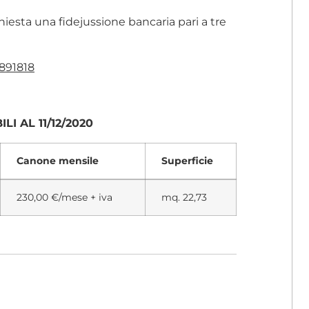
esta una fidejussione bancaria pari a tre
 891818
I AL 11/12/2020
Canone mensile
Superficie
230,00 €/mese + iva
mq. 22,73