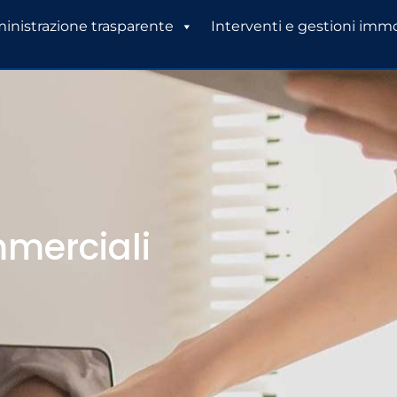
nistrazione trasparente
Interventi e gestioni immo
mmerciali