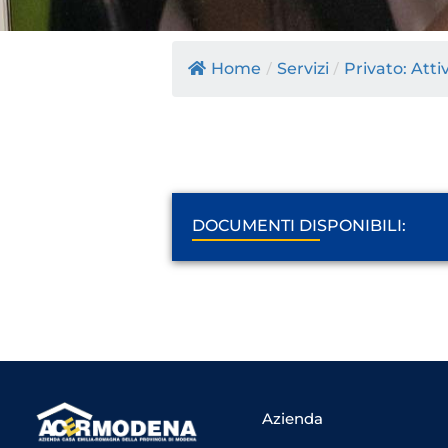
Home
/
Servizi
/
Privato: Atti
DOCUMENTI DISPONIBILI:
Azienda