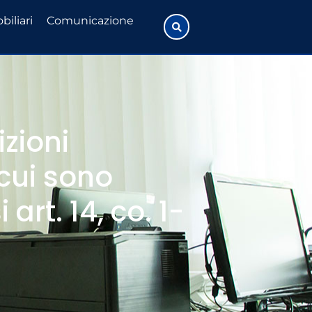
biliari
Comunicazione
izioni
 cui sono
 art. 14, co. 1-