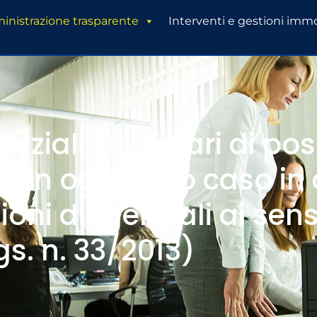
nistrazione trasparente
Interventi e gestioni immo
enziali (e titolari di pos
o in ogni altro caso in
ioni dirigenziali ai sensi
gs. n. 33/2013)