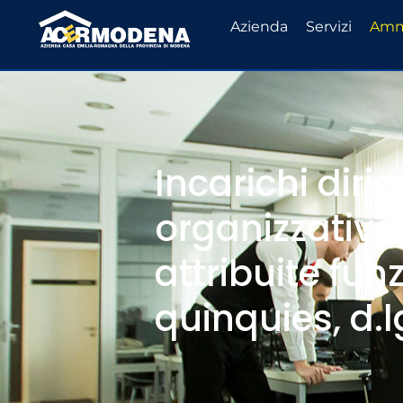
Azienda
Servizi
Ammi
Incarichi dirig
organizzative 
attribuite funz
quinquies, d.l