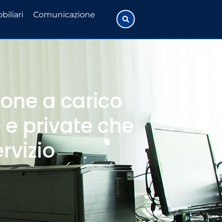
biliari
Comunicazione
ione a carico
e e private che
rvizio