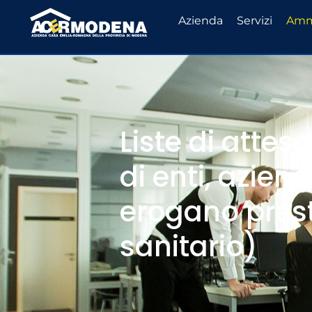
Azienda
Servizi
Ammi
Liste di attes
di enti, azien
erogano prest
sanitario)