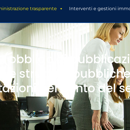
nistrazione trasparente
Interventi e gestioni immo
a (obbligo di pubblicaz
de e strutture pubblich
azioni per conto del se