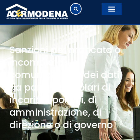
Sanzioni per mancata o
incompleta
comunicazione dei dati
da parte dei titolari di
incarichi politici, di
amministrazione, di
direzione o di governo