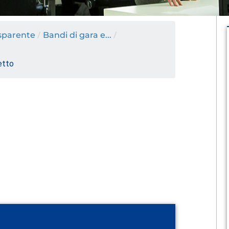
sparente
/
Bandi di gara e...
/
etto