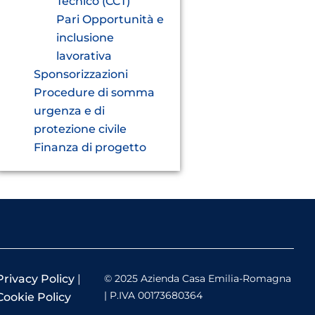
Tecnico (CCT)
Pari Opportunità e
inclusione
lavorativa
Sponsorizzazioni
Procedure di somma
urgenza e di
protezione civile
Finanza di progetto
Privacy Policy
|
© 2025 Azienda Casa Emilia-Romagna
| P.IVA 00173680364
Cookie Policy