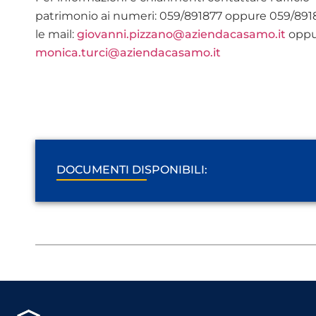
patrimonio ai numeri: 059/891877 oppure 059/891
le mail:
giovanni.pizzano@aziendacasamo.it
oppu
monica.turci@aziendacasamo.it
DOCUMENTI DISPONIBILI: